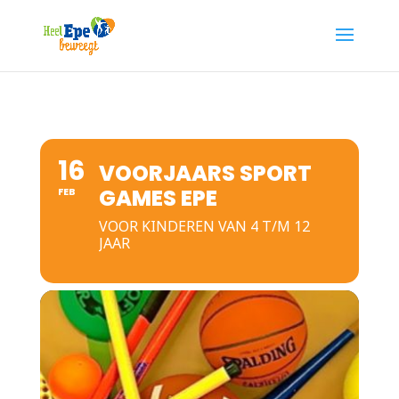
16
VOORJAARS SPORT
GAMES EPE
FEB
VOOR KINDEREN VAN 4 T/M 12
JAAR