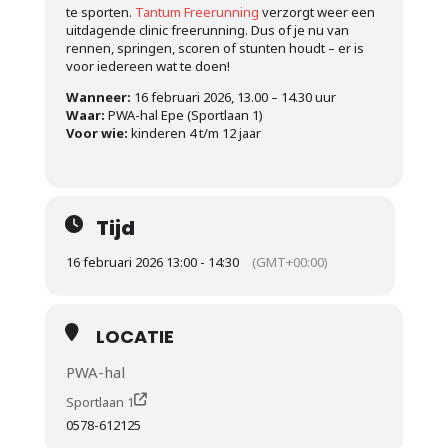
te sporten.
Tantum Freerunning
verzorgt weer een
uitdagende clinic freerunning. Dus of je nu van
rennen, springen, scoren of stunten houdt – er is
voor iedereen wat te doen!
Wanneer:
16 februari 2026, 13.00 – 14.30 uur
Waar:
PWA-hal Epe (Sportlaan 1)
Voor wie:
kinderen 4 t/m 12 jaar
Tijd
16 februari 2026 13:00 - 14:30
(GMT+00:00)
LOCATIE
PWA-hal
Sportlaan 1
0578-612125