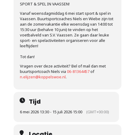
SPORT & SPEL IN VAASSEN!
Vanaf woensdagmiddag 6 mei start sport & spel in
Vaassen. Buurtsportcoaches Niels en Wiebe zijn tot
aan de zomervakantie elke woensdag van 14:00 tot
15:30 uur (behalve 10 juni) te vinden op het
voetbalveld van S.V. Vaassen. Ze gaan daar leuke
sport- en spelactiviteiten organiseren voor alle
leeftijden!
Tot dan!
Vragen over deze activiteit? Bel of mail dan met
buurtsportcoach Niels via
06-81364457
of
n.elijzen@koppelswoe.nl
.
Tijd
6 mei 2026 13:30 - 15 juli 2026 15:00
(GMT+00:00)
Locatie