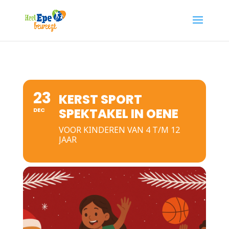
23
KERST SPORT
SPEKTAKEL IN OENE
DEC
VOOR KINDEREN VAN 4 T/M 12
JAAR