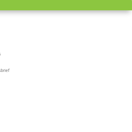
s
brief