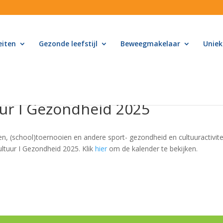
eiten
Gezonde leefstijl
Beweegmakelaar
Uniek
uur I Gezondheid 2025
en, (school)toernooien en andere sport- gezondheid en cultuuractivi
Cultuur I Gezondheid 2025. Klik
hier
om de kalender te bekijken.